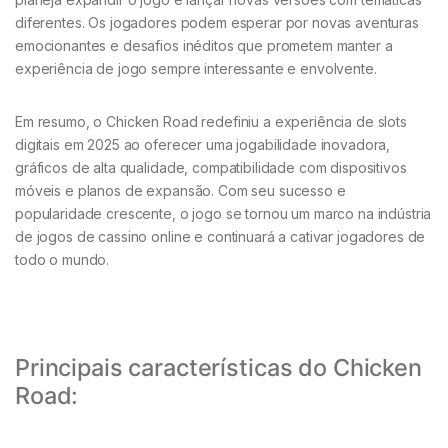
diferentes. Os jogadores podem esperar por novas aventuras
emocionantes e desafios inéditos que prometem manter a
experiência de jogo sempre interessante e envolvente.
Em resumo, o Chicken Road redefiniu a experiência de slots
digitais em 2025 ao oferecer uma jogabilidade inovadora,
gráficos de alta qualidade, compatibilidade com dispositivos
móveis e planos de expansão. Com seu sucesso e
popularidade crescente, o jogo se tornou um marco na indústria
de jogos de cassino online e continuará a cativar jogadores de
todo o mundo.
Principais características do Chicken
Road: