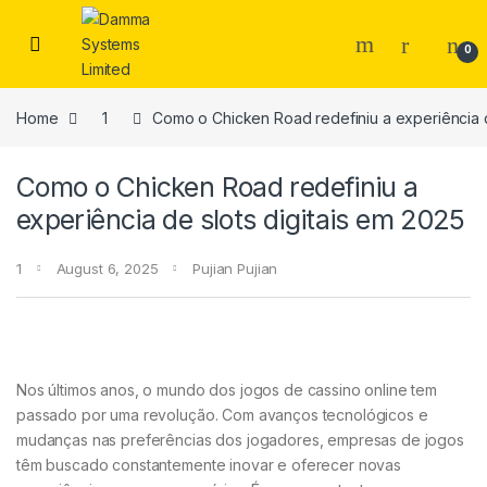
Skip to navigation
Skip to content
0
Home
1
Como o Chicken Road redefiniu a experiência d
Como o Chicken Road redefiniu a
experiência de slots digitais em 2025
1
August 6, 2025
Pujian Pujian
Nos últimos anos, o mundo dos jogos de cassino online tem
passado por uma revolução. Com avanços tecnológicos e
mudanças nas preferências dos jogadores, empresas de jogos
têm buscado constantemente inovar e oferecer novas