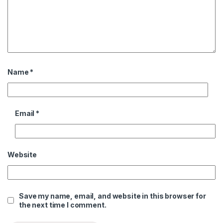
Name
*
Email
*
Website
Save my name, email, and website in this browser for
the next time I comment.