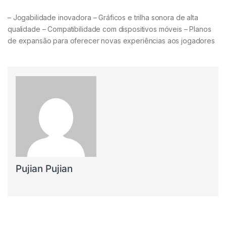
– Jogabilidade inovadora – Gráficos e trilha sonora de alta
qualidade – Compatibilidade com dispositivos móveis – Planos
de expansão para oferecer novas experiências aos jogadores
Pujian Pujian