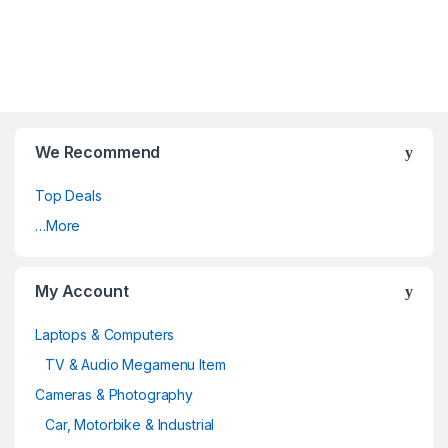
We Recommend
Top Deals
…More
My Account
Laptops & Computers
TV & Audio Megamenu Item
Cameras & Photography
Car, Motorbike & Industrial