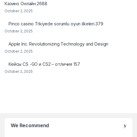
Казино Онлайн.2688
October 2, 2025
Pinco casino Trkiyede sorumlu oyun ilkeleri.379
October 2, 2025
Apple Inc. Revolutionizing Technology and Design
October 2, 2025
Кейсы CS -GO и CS2 – отличия 157
October 2, 2025
We Recommend