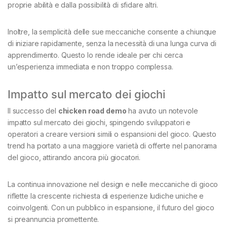
proprie abilità e dalla possibilità di sfidare altri.
Inoltre, la semplicità delle sue meccaniche consente a chiunque
di iniziare rapidamente, senza la necessità di una lunga curva di
apprendimento. Questo lo rende ideale per chi cerca
un’esperienza immediata e non troppo complessa.
Impatto sul mercato dei giochi
Il successo del
chicken road demo
ha avuto un notevole
impatto sul mercato dei giochi, spingendo sviluppatori e
operatori a creare versioni simili o espansioni del gioco. Questo
trend ha portato a una maggiore varietà di offerte nel panorama
del gioco, attirando ancora più giocatori.
La continua innovazione nel design e nelle meccaniche di gioco
riflette la crescente richiesta di esperienze ludiche uniche e
coinvolgenti. Con un pubblico in espansione, il futuro del gioco
si preannuncia promettente.