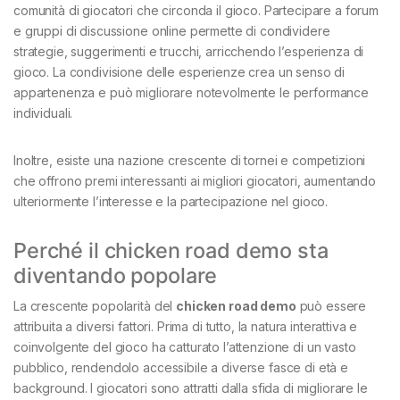
comunità di giocatori che circonda il gioco. Partecipare a forum
e gruppi di discussione online permette di condividere
strategie, suggerimenti e trucchi, arricchendo l’esperienza di
gioco. La condivisione delle esperienze crea un senso di
appartenenza e può migliorare notevolmente le performance
individuali.
Inoltre, esiste una nazione crescente di tornei e competizioni
che offrono premi interessanti ai migliori giocatori, aumentando
ulteriormente l’interesse e la partecipazione nel gioco.
Perché il chicken road demo sta
diventando popolare
La crescente popolarità del
chicken road demo
può essere
attribuita a diversi fattori. Prima di tutto, la natura interattiva e
coinvolgente del gioco ha catturato l’attenzione di un vasto
pubblico, rendendolo accessibile a diverse fasce di età e
background. I giocatori sono attratti dalla sfida di migliorare le