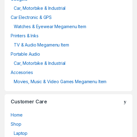
Car, Motorbike & Industrial
Car Electronic & GPS
Watches & Eyewear Megamenu Item
Printers & Inks
TV & Audio Megamenu Item
Portable Audio
Car, Motorbike & Industrial
Accesories
Movies, Music & Video Games Megamenu Item
Customer Care
Home
Shop
Laptop