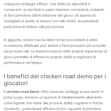
sviluppare strategie efficaci. Una delle più importanti è
conoscere i propri limiti e saper rimanere concentrati, evitando
di farsi prendere dall’eccitazione del gioco. Un approccio
consigliato è quello di iniziare con salti minimi, accumulando
punti prima di tentare salti più rischiosi.
In aggiunta, tenere traccia delle fornaci precedenti e delle
scommesse effettuate può aiutare a fare previsioni più accurate
sui prossimi salti. La memorizzazione delle proprie esperienze di
gioco permette di affinare le proprie abilità e migliorare le
performance nel tempo.
I benefici del chicken road demo per i
giocatori
Il
chicken road demo
offre numerosi vantaggi ai suoi utenti. In
primo luogo, fornisce un’opzione di intrattenimento altamente
coinvolgente che mette alla prova le abilità cognitive e fisiche.
Giocando, i partecipanti affinano la loro capacità di prendere