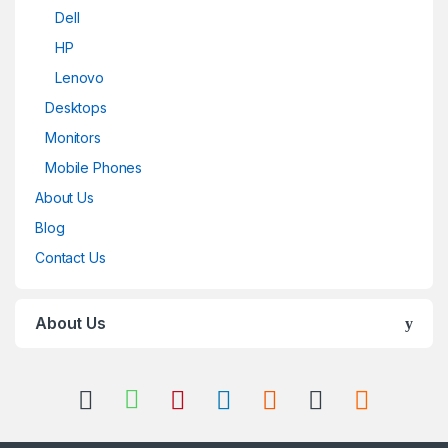
Dell
HP
Lenovo
Desktops
Monitors
Mobile Phones
About Us
Blog
Contact Us
About Us