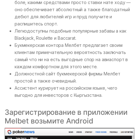
боле, какими средствами просто ставки нате ходу —
оно обеспечивает абсолютный а также благодатный
дебют для любителей игр и пруд получите и
распишитесь спорт.
Легкодоступны подобные популярные забавы а как
Blackjack, Roulette и Baccarat.
Букмекерская контора Мелбет предлагает своим
клиентам примечательную вероятность заключать
самый что ни на есть выгодные спор на авиаспорт в
каждом комфортном для этого месте.
Должностной сайт букмекерской фирмы Мелбет
простой а также очевидный.
Ассистент курирует на российском языке, чего
выгодно для инвесторов с Кыргызстана.
Зарегистрирование в приложении
Melbet возьмите Android