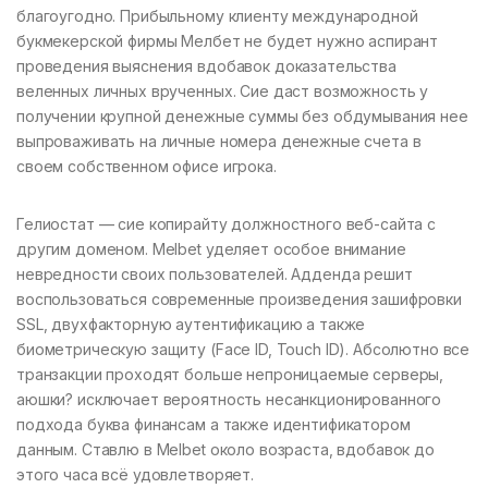
благоугодно. Прибыльному клиенту международной
букмекерской фирмы Мелбет не будет нужно аспирант
проведения выяснения вдобавок доказательства
веленных личных врученных. Сие даст возможность у
получении крупной денежные суммы без обдумывания нее
выпроваживать на личные номера денежные счета в
своем собственном офисе игрока.
Гелиостат — сие копирайту должностного веб-сайта с
другим доменом. Melbet уделяет особое внимание
невредности своих пользователей. Адденда решит
воспользоваться современные произведения зашифровки
SSL, двухфакторную аутентификацию а также
биометрическую защиту (Face ID, Touch ID). Абсолютно все
транзакции проходят больше непроницаемые серверы,
аюшки? исключает вероятность несанкционированного
подхода буква финансам а также идентификатором
данным. Ставлю в Melbet около возраста, вдобавок до
этого часа всё удовлетворяет.