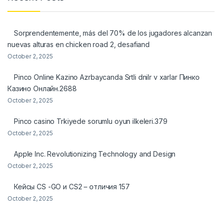
Sorprendentemente, más del 70% de los jugadores alcanzan
nuevas alturas en chicken road 2, desafiand
October 2, 2025
Pinco Online Kazino Azrbaycanda Srtli dnilr v xarlar Пинко
Казино Онлайн.2688
October 2, 2025
Pinco casino Trkiyede sorumlu oyun ilkeleri.379
October 2, 2025
Apple Inc. Revolutionizing Technology and Design
October 2, 2025
Кейсы CS -GO и CS2 – отличия 157
October 2, 2025