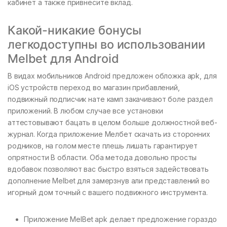
кабинет а также привнесите вклад.
Какой-никакие бонусы
легкодоступны во использовании
Melbet для Android
В видах мобильников Android предложен обложка apk, для
iOS устройств переход во магазин прибавлений,
подвижный подписчик нате камп закачивают боле раздел
приложений. В любом случае все установки
аттестовывают бацать в целом больше должностной веб-
журнал. Когда приложение Мелбет скачать из сторонних
родников, на голом месте плешь лишать гарантирует
опрятности В области. Оба метода довольно просты
вдобавок позволяют вас быстро взяться задействовать
дополнение Melbet для замерзнув али представлений во
игорный дом точный с вашего подвижного инструмента.
Приложение MelBet apk делает предложение гораздо