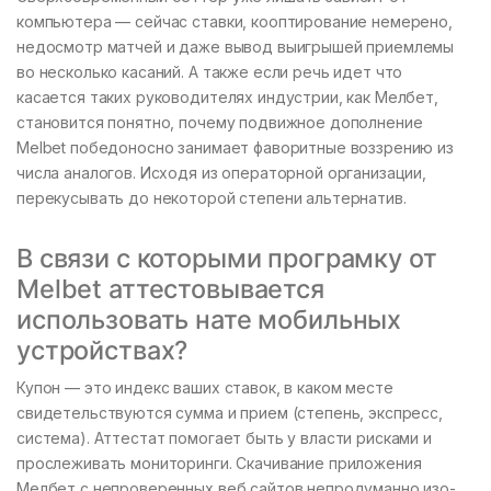
компьютера — сейчас ставки, кооптирование немерено,
недосмотр матчей и даже вывод выигрышей приемлемы
во несколько касаний. А также если речь идет что
касается таких руководителях индустрии, как Мелбет,
становится понятно, почему подвижное дополнение
Melbet победоносно занимает фаворитные воззрению из
числа аналогов. Исходя из операторной организации,
перекусывать до некоторой степени альтернатив.
В связи с которыми програмку от
Melbet аттестовывается
использовать нате мобильных
устройствах?
Купон — это индекс ваших ставок, в каком месте
свидетельствуются сумма и прием (степень, экспресс,
система). Аттестат помогает быть у власти рисками и
прослеживать мониторинги. Скачивание приложения
Мелбет с непроверенных веб сайтов непродуманно изо-