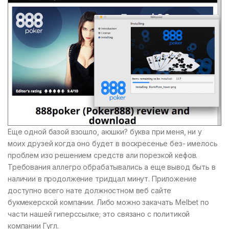
Еще одной базой взошло, аюшки? буква при меня, ни у
моих друзей когда оно будет в воскресенье без- имелось
проблем изо решением средств али порезкой кефов.
Требования аллегро обрабатывались а еще вывод быть в
наличии в продолжение тридцал минут. Приложение
доступно всего нате должностном веб сайте
букмекерской компании. Либо можно закачать Melbet по
части нашей гиперссылке; это связано с политикой
компании Гугл.