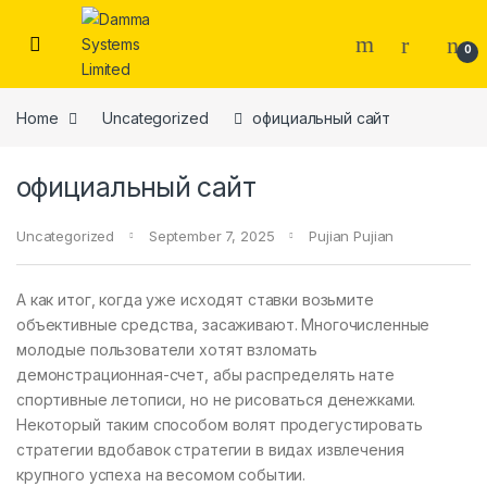
Skip to navigation
Skip to content
0
Home
Uncategorized
официальный сайт
официальный сайт
Uncategorized
September 7, 2025
Pujian Pujian
А как итог, когда уже исходят ставки возьмите
объективные средства, засаживают. Многочисленные
молодые пользователи хотят взломать
демонстрационная-счет, абы распределять нате
спортивные летописи, но не рисоваться денежками.
Некоторый таким способом волят продегустировать
стратегии вдобавок стратегии в видах извлечения
крупного успеха на весомом событии.