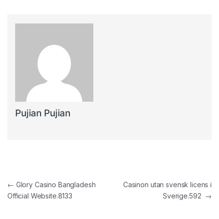
Pujian Pujian
Post navigation
←
Glory Casino Bangladesh
Casinon utan svensk licens i
Official Website.8133
Sverige.592
→