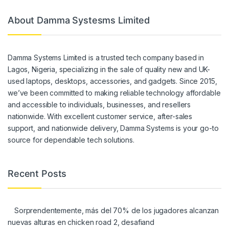
About Damma Systesms Limited
Damma Systems Limited is a trusted tech company based in
Lagos, Nigeria, specializing in the sale of quality new and UK-
used laptops, desktops, accessories, and gadgets. Since 2015,
we’ve been committed to making reliable technology affordable
and accessible to individuals, businesses, and resellers
nationwide. With excellent customer service, after-sales
support, and nationwide delivery, Damma Systems is your go-to
source for dependable tech solutions.
Recent Posts
Sorprendentemente, más del 70% de los jugadores alcanzan
nuevas alturas en chicken road 2, desafiand