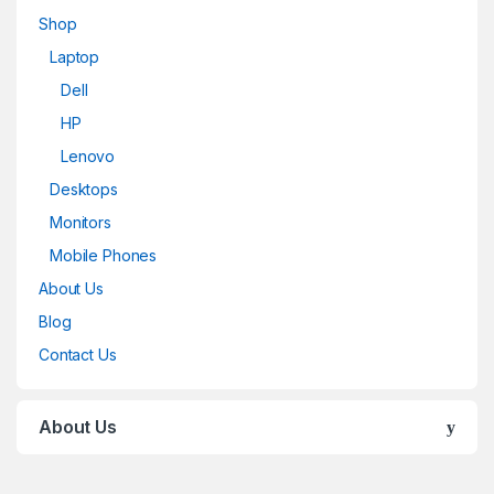
Shop
Laptop
Dell
HP
Lenovo
Desktops
Monitors
Mobile Phones
About Us
Blog
Contact Us
About Us