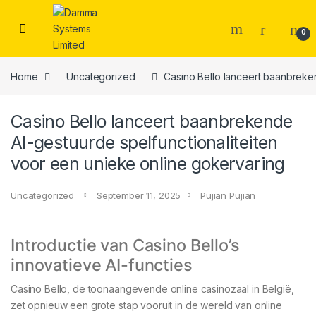
Skip to navigation
Skip to content
0
Home
Uncategorized
Casino Bello lanceert baanbreken
Casino Bello lanceert baanbrekende
AI-gestuurde spelfunctionaliteiten
voor een unieke online gokervaring
Uncategorized
September 11, 2025
Pujian Pujian
Introductie van Casino Bello’s
innovatieve AI-functies
Casino Bello, de toonaangevende online casinozaal in België,
zet opnieuw een grote stap vooruit in de wereld van online