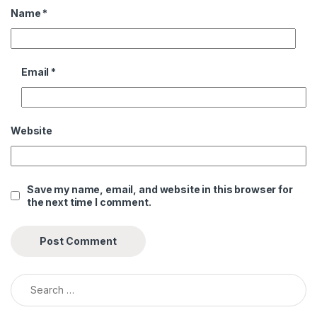
Name
*
Email
*
Website
Save my name, email, and website in this browser for
the next time I comment.
Search for: