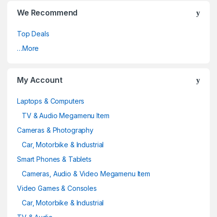
We Recommend
Top Deals
…More
My Account
Laptops & Computers
TV & Audio Megamenu Item
Cameras & Photography
Car, Motorbike & Industrial
Smart Phones & Tablets
Cameras, Audio & Video Megamenu Item
Video Games & Consoles
Car, Motorbike & Industrial