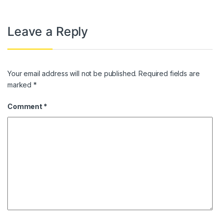
Leave a Reply
Your email address will not be published.
Required fields are
marked
*
Comment
*