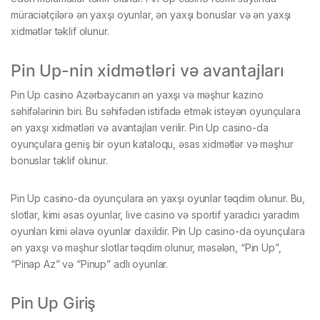
müraciətçilərə ən yaxşı oyunlar, ən yaxşı bonuslar və ən yaxşı
xidmətlər təklif olunur.
Pin Up-nin xidmətləri və avantajları
Pin Up casino Azərbaycanın ən yaxşı və məşhur kazino
səhifələrinin biri. Bu səhifədən istifadə etmək istəyən oyunçulara
ən yaxşı xidmətləri və avantajları verilir. Pin Up casino-da
oyunçulara geniş bir oyun kataloqu, əsas xidmətlər və məşhur
bonuslar təklif olunur.
Pin Up casino-da oyunçulara ən yaxşı oyunlar təqdim olunur. Bu,
slotlar, kimi əsas oyunlar, live casino və sportif yaradıcı yaradım
oyunları kimi əlavə oyunlar daxildir. Pin Up casino-da oyunçulara
ən yaxşı və məşhur slotlar təqdim olunur, məsələn, “Pin Up”,
“Pinap Az” və “Pinup” adlı oyunlar.
Pin Up Giriş