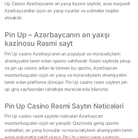
Up Casino Azərbaycanın ən yaxşı kazino saytıdır, əsas məqsədi
Azərbaycanlılar üçün ən yaxşı oyunlar və xidmətlər təqdim
etməkdir.
Pin Up – Azərbaycanın ən yaxşı
kazinosu Rəsmi sayt
Pin Up casino Azərbaycanın ən populyar və müraciətçilərin
əhəmiyyətini təmin edən qazino səhifəsidir. Rəsmi saytında pinup
və pin up casino adları ilə tanınan bu qazino, Azərbaycan
məzmunluqçuları üçün ən yaxşı və müraciətçilərin əhəmiyyətini
təmin edən platforma dönüşür. Pin Up casino rəsmi saytının pin
up giriş sayfasından rahatlıqla müraciət edə bilərsiniz.
Pin Up Casino Rəsmi Saytın Nəticələri
Pin Up casino rəsmi saytının nəticələri Azərbaycan
məzmunluqçuları üçün ən yaxşıdir. Qazinoda geniş qazino
xidmətləri, ən yaxşı bonuslar və müraciətçilərin əhəmiyyətini təmin
edən məlumatlar təklif olunur. Pin Up casino rəsmi saytında