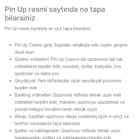
Pin Up rəsmi saytında nə tapa
bilərsiniz
Pin Up rəsmi saytında ən çox tapa bilərsiniz:
Pin Up Casino giriş: Saytdan rahatlıqla veb-saytın girişinə
daxil olun.
Qazino xidmətləri: Pin Up Casino-da qazinonun tək tək
xidmətlərini təqdim edir, məsələn, slotlar, kartyalar, live
qazinolar və daha çox.
Qeydiyyat: Yeni istifadəçilər üçün qeydiyyat prosesini
təqdim edir.
Banking xidmətləri: Qazinoda istifadə etmək üçün mali
xidmətləri təqdim edir, məsələn, qazinoyu qazanmaq və
yaxud maliyyə hesabını təmin etmək üçün.
Əlaqə: Saytdan qazinoyu əlaqə saxlamaq üçün e-poçt və
telefon nömrələrini tapa bilərsiniz.
Şərtlər və xatirləşmələr: Qazinoyu istifadə etmək üçün
mənimsənilən şərtləri və xatirləşmələri təqdim edir.