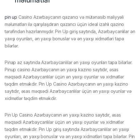
pin up
Casino Azərbaycanın qazancı və mütənasib maliyyəli
məlumatları ilə qarşılaşdıran qazancı üçün ideal izahlı qazino
tərəfindən hazırlanmışdır. Pin Up giriş saytında, Azərbaycanlılar ən
yaxşı oyunları, ən yaxşı bonuslar və ən yaxşı xidmətləri tapa
bilərlər.
Pinap az saytında Azərbaycanlılar ən yaxşı oyunları tapa bilərlər.
Pinup casino Azərbaycanın ən yaxşı kazino saytıdır, əsas
məqsədi Azərbaycanlılar üçün ən yaxşı oyunlar və xidmətlər
təqdim etməkdir. Pin Up Casino Azərbaycanın ən yaxşı kazino
saytıdır, əsas məqsədi Azərbaycanlılar üçün ən yaxşı oyunlar və
xidmətlər təqdim etməkdir.
Pin Up Casino Azərbaycanın ən yaxşı kazino saytıdır, əsas
məqsədi Azərbaycanlılar üçün ən yaxşı oyunlar və xidmətlər
təqdim etməkdir. Pin Up giriş saytında Azərbaycanlılar ən yaxşı
oyunları, ən yaxşı bonuslar və ən yaxşı xidmətləri tapa bilərlər. Pin