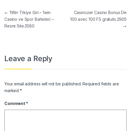
Post navigation
←
1Win Trkiye Giri – 1win
Casinozer Casino Bonus De
Casino ve Spor Bahisleri –
100 avec 100 FS gratuits.2905
Resmi Site.3580
→
Leave a Reply
Your email address will not be published.
Required fields are
marked
*
Comment
*