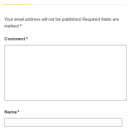
Your email address will not be published.
Required fields are
marked
*
Comment
*
Name
*