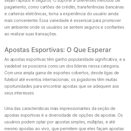
sejam rápidos e seguros. O suporte a diferentes métodos de
pagamento, como cartões de crédito, transferências bancárias
e carteiras eletrônicas, torna a experiência do usuário ainda
mais conveniente. Essa variedade é essencial para promover
um ambiente onde os usuários se sentem seguros e confiantes
ao realizar suas transações.
Apostas Esportivas: O Que Esperar
As apostas esportivas têm ganho popularidade significativa, e a
vaidebet se posiciona como um dos líderes nessa categoria.
Com uma ampla gama de esportes cobertos, desde ligas de
futebol até eventos internacionais, os jogadores têm muitas
oportunidades para encontrar apostas que se adequem aos
seus interesses
Uma das características mais impressionantes da seção de
apostas esportivas é a diversidade de opções de apostas. Os
usuários podem optar por apostas simples, múltiplas, e até
mesmo apostas ao vivo, que permitem que eles façam apostas