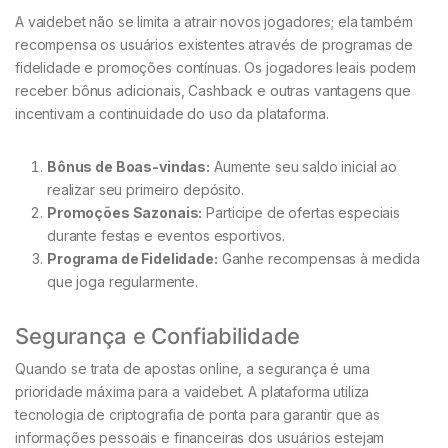
A vaidebet não se limita a atrair novos jogadores; ela também
recompensa os usuários existentes através de programas de
fidelidade e promoções contínuas. Os jogadores leais podem
receber bônus adicionais, Cashback e outras vantagens que
incentivam a continuidade do uso da plataforma.
Bônus de Boas-vindas:
Aumente seu saldo inicial ao
realizar seu primeiro depósito.
Promoções Sazonais:
Participe de ofertas especiais
durante festas e eventos esportivos.
Programa de Fidelidade:
Ganhe recompensas à medida
que joga regularmente.
Segurança e Confiabilidade
Quando se trata de apostas online, a segurança é uma
prioridade máxima para a vaidebet. A plataforma utiliza
tecnologia de criptografia de ponta para garantir que as
informações pessoais e financeiras dos usuários estejam