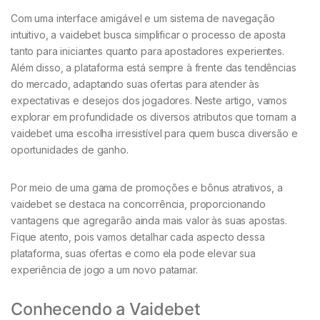
Com uma interface amigável e um sistema de navegação
intuitivo, a vaidebet busca simplificar o processo de aposta
tanto para iniciantes quanto para apostadores experientes.
Além disso, a plataforma está sempre à frente das tendências
do mercado, adaptando suas ofertas para atender às
expectativas e desejos dos jogadores. Neste artigo, vamos
explorar em profundidade os diversos atributos que tornam a
vaidebet uma escolha irresistível para quem busca diversão e
oportunidades de ganho.
Por meio de uma gama de promoções e bônus atrativos, a
vaidebet se destaca na concorrência, proporcionando
vantagens que agregarão ainda mais valor às suas apostas.
Fique atento, pois vamos detalhar cada aspecto dessa
plataforma, suas ofertas e como ela pode elevar sua
experiência de jogo a um novo patamar.
Conhecendo a Vaidebet