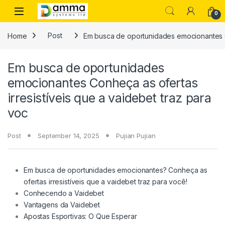
Skip to navigation
Skip to content
0
Home
Post
Em busca de oportunidades emocionantes Co
Em busca de oportunidades
emocionantes Conheça as ofertas
irresistíveis que a vaidebet traz para
voc
Post
September 14, 2025
Pujian Pujian
Em busca de oportunidades emocionantes? Conheça as
ofertas irresistíveis que a vaidebet traz para você!
Conhecendo a Vaidebet
Vantagens da Vaidebet
Apostas Esportivas: O Que Esperar