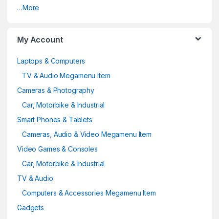
…More
My Account
Laptops & Computers
TV & Audio Megamenu Item
Cameras & Photography
Car, Motorbike & Industrial
Smart Phones & Tablets
Cameras, Audio & Video Megamenu Item
Video Games & Consoles
Car, Motorbike & Industrial
TV & Audio
Computers & Accessories Megamenu Item
Gadgets