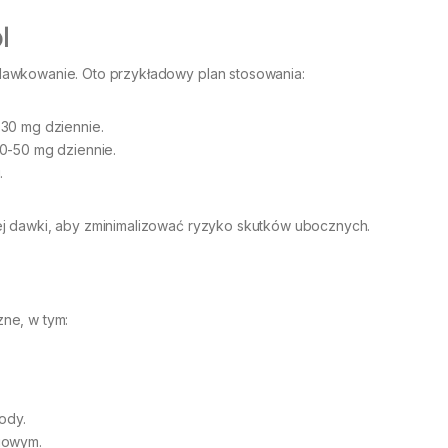
l
dawkowanie. Oto przykładowy plan stosowania:
30 mg dziennie.
0-50 mg dziennie.
.
ej dawki, aby zminimalizować ryzyko skutków ubocznych.
ne, w tym:
ody.
iowym.