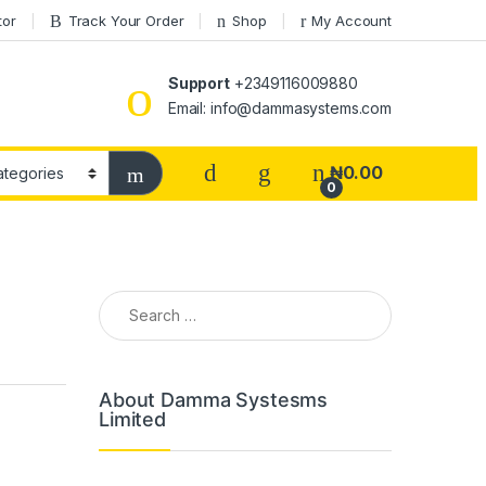
tor
Track Your Order
Shop
My Account
Support
+2349116009880
Email: info@dammasystems.com
₦
0.00
0
Search for:
About Damma Systesms
Limited