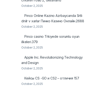
chicken road 2, desafiand
October 2, 2025
Pinco Online Kazino Azrbaycanda Srtli
dnilr v xarlar Пинко Казино Онлайн.2688
October 2, 2025
Pinco casino Trkiyede sorumlu oyun
ilkeleri.379
October 2, 2025
Apple Inc. Revolutionizing Technology
and Design
October 2, 2025
Кейсы CS -GO и CS2 – отличия 157
October 2, 2025