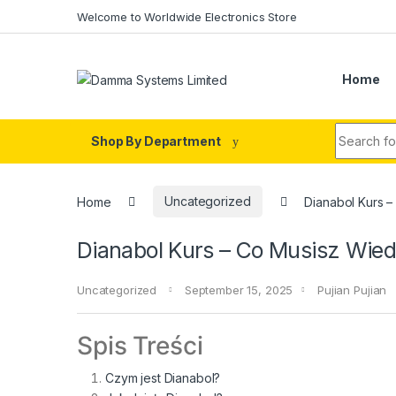
Skip to navigation
Skip to content
Welcome to Worldwide Electronics Store
Home
Search fo
Shop By Department
Home
Uncategorized
Dianabol Kurs 
Dianabol Kurs – Co Musisz Wie
Uncategorized
September 15, 2025
Pujian Pujian
Spis Treści
Czym jest Dianabol?