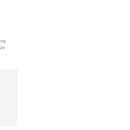
.
się
 że