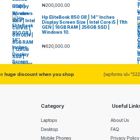
₦
200,000.00
Hp EliteBook 850 G8 | 14'' Inches
Display Screen Size | Intel Core i5 | 11th
GEN | 16GB RAM | 256GB SSD |
Windows 10.
₦
620,000.00
ive
huge discount when you shop
[wpforms id="5223
Category
Useful Link
Laptops
About Us
Desktop
FAQ
Mobile Phones
Privacy Policy