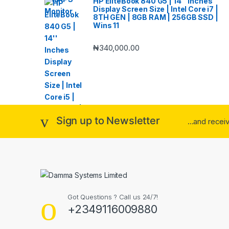
HP EliteBook 840 G5 | 14'' Inches
Display Screen Size | Intel Core i7 |
8TH GEN | 8GB RAM | 256GB SSD |
Wins 11
₦
340,000.00
Sign up to Newsletter
...and rece
Got Questions ? Call us 24/7!
+2349116009880