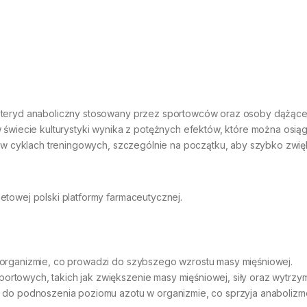
 steryd anaboliczny stosowany przez sportowców oraz osoby dążąc
w świecie kulturystyki wynika z potężnych efektów, które można osią
ny w cyklach treningowych, szczególnie na początku, aby szybko zwi
etowej polski platformy farmaceutycznej.
 organizmie, co prowadzi do szybszego wzrostu masy mięśniowej.
rtowych, takich jak zwiększenie masy mięśniowej, siły oraz wytrzym
i do podnoszenia poziomu azotu w organizmie, co sprzyja anabolizm