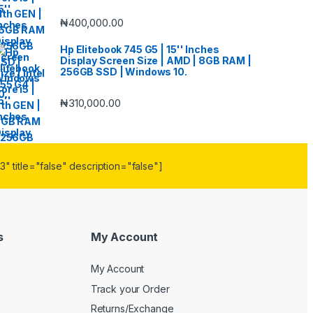
₦
400,000.00
Hp Elitebook 745 G5 | 15'' Inches
Display Screen Size | AMD | 8GB RAM |
256GB SSD | Windows 10.
₦
310,000.00
" title="false" description="false"]
s
My Account
My Account
Track your Order
Returns/Exchange