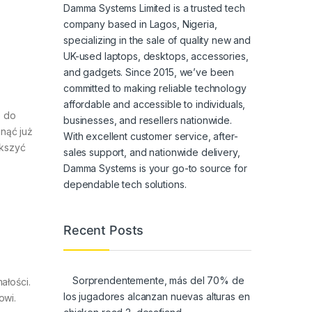
Damma Systems Limited is a trusted tech
company based in Lagos, Nigeria,
specializing in the sale of quality new and
UK-used laptops, desktops, accessories,
and gadgets. Since 2015, we’ve been
committed to making reliable technology
affordable and accessible to individuals,
e do
businesses, and resellers nationwide.
gnąć już
With excellent customer service, after-
ększyć
sales support, and nationwide delivery,
Damma Systems is your go-to source for
dependable tech solutions.
Recent Posts
Sorprendentemente, más del 70% de
ałości.
los jugadores alcanzan nuevas alturas en
owi.