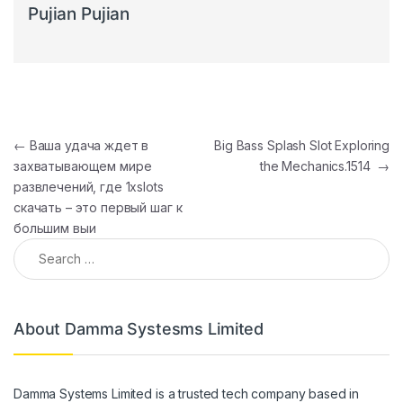
Pujian Pujian
Post navigation
←
Ваша удача ждет в
Big Bass Splash Slot Exploring
захватывающем мире
the Mechanics.1514
→
развлечений, где 1xslots
скачать – это первый шаг к
большим выи
Search for:
About Damma Systesms Limited
Damma Systems Limited is a trusted tech company based in