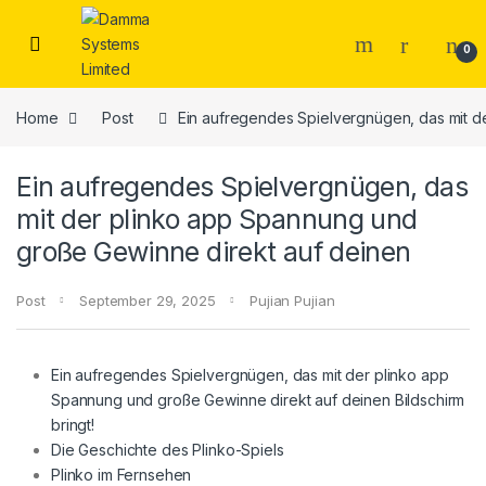
Skip to navigation
Skip to content
0
Home
Post
Ein aufregendes Spielvergnügen, das mit d
Ein aufregendes Spielvergnügen, das
mit der plinko app Spannung und
große Gewinne direkt auf deinen
Post
September 29, 2025
Pujian Pujian
Ein aufregendes Spielvergnügen, das mit der plinko app
Spannung und große Gewinne direkt auf deinen Bildschirm
bringt!
Die Geschichte des Plinko-Spiels
Plinko im Fernsehen