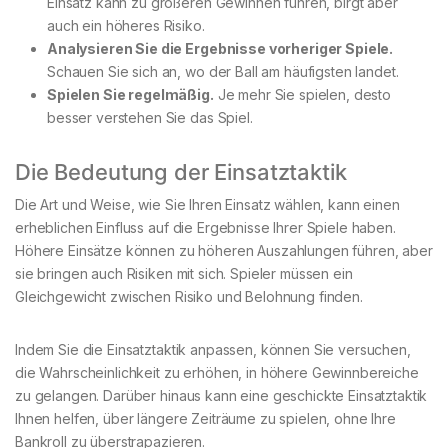
Einsatz kann zu größeren Gewinnen führen, birgt aber
auch ein höheres Risiko.
Analysieren Sie die Ergebnisse vorheriger Spiele.
Schauen Sie sich an, wo der Ball am häufigsten landet.
Spielen Sie regelmäßig.
Je mehr Sie spielen, desto
besser verstehen Sie das Spiel.
Die Bedeutung der Einsatztaktik
Die Art und Weise, wie Sie Ihren Einsatz wählen, kann einen
erheblichen Einfluss auf die Ergebnisse Ihrer Spiele haben.
Höhere Einsätze können zu höheren Auszahlungen führen, aber
sie bringen auch Risiken mit sich. Spieler müssen ein
Gleichgewicht zwischen Risiko und Belohnung finden.
Indem Sie die Einsatztaktik anpassen, können Sie versuchen,
die Wahrscheinlichkeit zu erhöhen, in höhere Gewinnbereiche
zu gelangen. Darüber hinaus kann eine geschickte Einsatztaktik
Ihnen helfen, über längere Zeiträume zu spielen, ohne Ihre
Bankroll zu überstrapazieren.