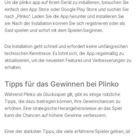
Um die plinko app auf Ihrem Gerät zu installieren, besuchen Sie
einfach den App Store oder Google Play Store und suchen Sie
nach „Plinko“. Laden Sie die App herunter und installieren Sie
sie. Nach der Installation können Sie sich registrieren oder als
Gast spielen und sofort mit dem Spielen beginnen.
Die Installation geht schnell und erfordert keine umfangreichen
technischen Kenntnisse. Es lohnt sich, die App regelmäßig zu
aktualisieren, um die neuesten Features und Verbesserungen zu
erhalten.
Tipps für das Gewinnen bei Plinko
Während Plinko als Glücksspiel gilt, gibt es einige nützliche
Tipps, die dazu beitragen können, Ihre Gewinnchancen zu
erhöhen. Eine strategische Herangehensweise an das Spiel
kann die Chancen auf höhere Gewinne verbessern.
Einer der stärksten Tipps, die viele erfahrene Spieler geben, ist