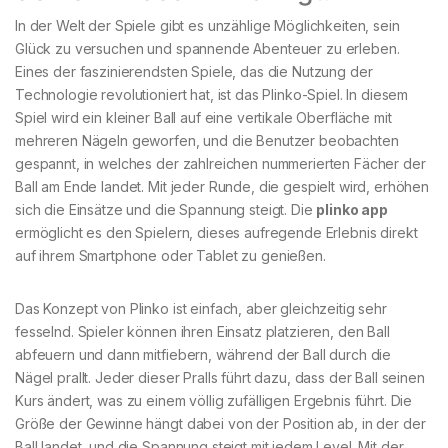
In der Welt der Spiele gibt es unzählige Möglichkeiten, sein
Glück zu versuchen und spannende Abenteuer zu erleben.
Eines der faszinierendsten Spiele, das die Nutzung der
Technologie revolutioniert hat, ist das Plinko-Spiel. In diesem
Spiel wird ein kleiner Ball auf eine vertikale Oberfläche mit
mehreren Nägeln geworfen, und die Benutzer beobachten
gespannt, in welches der zahlreichen nummerierten Fächer der
Ball am Ende landet. Mit jeder Runde, die gespielt wird, erhöhen
sich die Einsätze und die Spannung steigt. Die
plinko app
ermöglicht es den Spielern, dieses aufregende Erlebnis direkt
auf ihrem Smartphone oder Tablet zu genießen.
Das Konzept von Plinko ist einfach, aber gleichzeitig sehr
fesselnd. Spieler können ihren Einsatz platzieren, den Ball
abfeuern und dann mitfiebern, während der Ball durch die
Nägel prallt. Jeder dieser Pralls führt dazu, dass der Ball seinen
Kurs ändert, was zu einem völlig zufälligen Ergebnis führt. Die
Größe der Gewinne hängt dabei von der Position ab, in der der
Ball landet, und die Spannung steigt mit jedem Level. Mit der