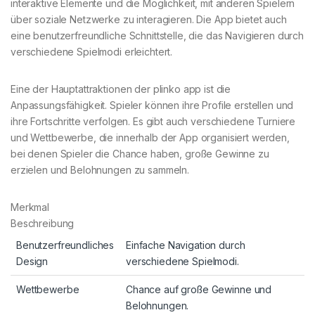
interaktive Elemente und die Möglichkeit, mit anderen Spielern
über soziale Netzwerke zu interagieren. Die App bietet auch
eine benutzerfreundliche Schnittstelle, die das Navigieren durch
verschiedene Spielmodi erleichtert.
Eine der Hauptattraktionen der plinko app ist die
Anpassungsfähigkeit. Spieler können ihre Profile erstellen und
ihre Fortschritte verfolgen. Es gibt auch verschiedene Turniere
und Wettbewerbe, die innerhalb der App organisiert werden,
bei denen Spieler die Chance haben, große Gewinne zu
erzielen und Belohnungen zu sammeln.
Merkmal
Beschreibung
Benutzerfreundliches
Einfache Navigation durch
Design
verschiedene Spielmodi.
Wettbewerbe
Chance auf große Gewinne und
Belohnungen.