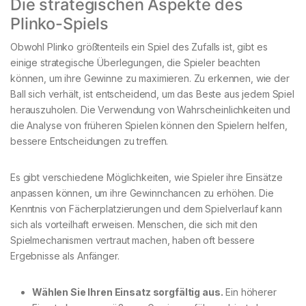
Die strategischen Aspekte des
Plinko-Spiels
Obwohl Plinko größtenteils ein Spiel des Zufalls ist, gibt es
einige strategische Überlegungen, die Spieler beachten
können, um ihre Gewinne zu maximieren. Zu erkennen, wie der
Ball sich verhält, ist entscheidend, um das Beste aus jedem Spiel
herauszuholen. Die Verwendung von Wahrscheinlichkeiten und
die Analyse von früheren Spielen können den Spielern helfen,
bessere Entscheidungen zu treffen.
Es gibt verschiedene Möglichkeiten, wie Spieler ihre Einsätze
anpassen können, um ihre Gewinnchancen zu erhöhen. Die
Kenntnis von Fächerplatzierungen und dem Spielverlauf kann
sich als vorteilhaft erweisen. Menschen, die sich mit den
Spielmechanismen vertraut machen, haben oft bessere
Ergebnisse als Anfänger.
Wählen Sie Ihren Einsatz sorgfältig aus.
Ein höherer