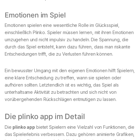
Emotionen im Spiel
Emotionen spielen eine wesentliche Rolle im Glücksspiel,
einschließlich Plinko. Spieler müssen lernen, mit ihren Emotionen
umzugehen und nicht impulsiv zu handeln. Die Spannung, die
durch das Spiel entsteht, kann dazu führen, dass man riskante
Entscheidungen trifft, die zu Verlusten führen können.
Ein bewusster Umgang mit den eigenen Emotionen hilft Spielern,
eine klare Entscheidung zu treffen, wann sie spielen oder
aufhören sollten. Letztendlich ist es wichtig, das Spiel als
unterhaltsame Aktivität zu betrachten und sich nicht von
vorübergehenden Rückschlägen entmutigen zu lassen.
Die plinko app im Detail
Die
plinko app
bietet Spielern eine Vielzahl von Funktionen, die
das Spielerlebnis verbessern. Dazu gehören animierte Grafiken,