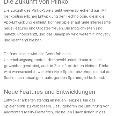
Die Zukunft von Plinko
Die Zukunft des Plinko-Spiels sieht vielversprechend aus. Mit
der kontinuierlichen Entwicklung der Technologie, die in die
App-Entwicklung einfließt, können Spieler auf viele interessante
neue Features und Updates freuen. Die Möglichkeiten sind
nahezu unbegrenzt, und das Gameplay wird weiterhin innovativ
und spannend bleiben.
Darüber hinaus wird das Bedürfnis nach
Unterhaltungsangeboten, die sowohl unterhaltsam als auch
gewinnbringend sind, auch in Zukunft bestehen bleiben. Plinko
wird wahrscheinlich weiterhin viele Spieler anziehen, die auf der
Suche nach neuartigen, aufregenden Spielmöglichkeiten ist.
Neue Features und Entwicklungen
Entwickler arbeiten ständig an neuen Features, um das
Spielerlebnis zu verbessern. Dazu gehören die Einführung von
augmented reality-Elementen, die neuen Dimensionen in das