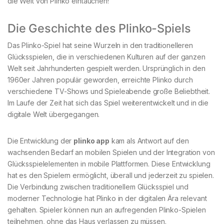
die Welt von Plinko eintauchen!
Die Geschichte des Plinko-Spiels
Das Plinko-Spiel hat seine Wurzeln in den traditionelleren
Glücksspielen, die in verschiedenen Kulturen auf der ganzen
Welt seit Jahrhunderten gespielt werden. Ursprünglich in den
1960er Jahren populär geworden, erreichte Plinko durch
verschiedene TV-Shows und Spieleabende große Beliebtheit.
Im Laufe der Zeit hat sich das Spiel weiterentwickelt und in die
digitale Welt übergegangen.
Die Entwicklung der
plinko app
kam als Antwort auf den
wachsenden Bedarf an mobilen Spielen und der Integration von
Glücksspielelementen in mobile Plattformen. Diese Entwicklung
hat es den Spielern ermöglicht, überall und jederzeit zu spielen.
Die Verbindung zwischen traditionellem Glücksspiel und
moderner Technologie hat Plinko in der digitalen Ära relevant
gehalten. Spieler können nun an aufregenden Plinko-Spielen
teilnehmen, ohne das Haus verlassen zu müssen.