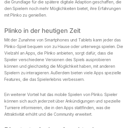
die Grundlage für die spätere digitale Adaption geschaffen, die
den Spielern noch mehr Möglichkeiten bietet, ihre Erfahrungen
mit Plinko zu genießen.
Plinko in der heutigen Zeit
Mit der Zunahme von Smartphones und Tablets kann jeder das
Plinko-Spiel bequem von zu Hause oder unterwegs spielen. Die
Vielzahl an Apps, die Plinko anbieten, sorgt dafür, dass die
Spieler verschiedene Versionen des Spiels ausprobieren
können und gleichzeitig die Möglichkeit haben, mit anderen
Spielern zu interagieren. Außerdem bieten viele Apps spezielle
Features, die das Spielerlebnis verbessern.
Ein weiterer Vorteil hat das mobile Spielen von Plinko. Spieler
können sich auch jederzeit über Ankündigungen und spezielle
Turniere informieren, die in den Apps stattfinden, was die
Attraktivität erhöht und die Community erweitert.