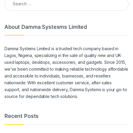
About Damma Systesms Limited
Damma Systems Limited is a trusted tech company based in
Lagos, Nigeria, specializing in the sale of quality new and UK-
used laptops, desktops, accessories, and gadgets. Since 2015,
we’ve been committed to making reliable technology affordable
and accessible to individuals, businesses, and resellers
nationwide. With excellent customer service, after-sales
support, and nationwide delivery, Damma Systems is your go-to
source for dependable tech solutions.
Recent Posts