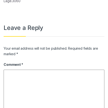
Lage.3060
Leave a Reply
Your email address will not be published.
Required fields are
marked
*
Comment
*