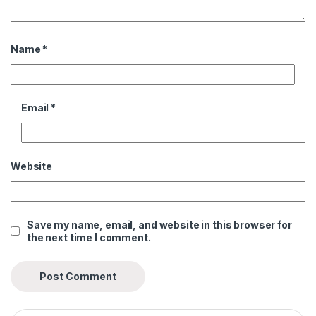
Name
*
Email
*
Website
Save my name, email, and website in this browser for
the next time I comment.
Search for: