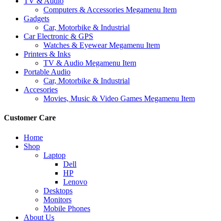
TV & Audio
Computers & Accessories Megamenu Item
Gadgets
Car, Motorbike & Industrial
Car Electronic & GPS
Watches & Eyewear Megamenu Item
Printers & Inks
TV & Audio Megamenu Item
Portable Audio
Car, Motorbike & Industrial
Accesories
Movies, Music & Video Games Megamenu Item
Customer Care
Home
Shop
Laptop
Dell
HP
Lenovo
Desktops
Monitors
Mobile Phones
About Us