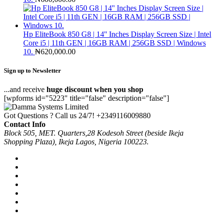
Hp EliteBook 850 G8 | 14'' Inches Display Screen Size | Intel
Core i5 | 11th GEN | 16GB RAM | 256GB SSD | Windows
10.
₦
620,000.00
Sign up to Newsletter
...and receive
huge discount when you shop
[wpforms id="5223" title="false" description="false"]
Got Questions ? Call us 24/7!
+2349116009880
Contact Info
Block 505, MET. Quarters,28 Kodesoh Street (beside Ikeja
Shopping Plaza), Ikeja Lagos, Nigeria 100223.