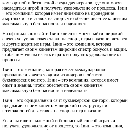
комфортной и безопасной среды для игроков, где они могут
насладиться игрой и получать удовольствие от процесса. 1вин
– это компания, которая имеет лицензию на проведение
азартных игр и ставок на спорт, что обеспечивает ее клиентам
максимальную безопасность и надежность.
На официальном сайте 1вин клиенты могут найти широкий
спектр услуг, включая ставки на спорт, игры в казино, лотереи
и другие азартные игры. 1вин – это компания, которая
предлагает своим клиентам широкий спектр бонусов и акций,
чтобы помочь им начать играть и получать удовольствие от
процесса.
1вин – это компания, которая имеет международное
признание и является одним из лидеров в области
букмекерских контор. 1вин – это компания, которая имеет
опыт и знания, чтобы обеспечить своим клиентам
максимальную безопасность и надежность.
1вин – это официальный сайт букмекерской конторы, который
предлагает своим клиентам широкий спектр услуг и
возможностей для ставок на спорт и игр в казино.
Если вы ищете надежный и безопасный способ играть и
получать удовольствие от процесса, то 1вин – это компания,