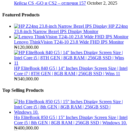
Кейсы CS -GO и CS2 – отличия 157
October 2, 2025
Featured Products
HP Z24nq
23.8-inch Narrow Bezel IPS Display Monitor
Lenovo ThinkVision T24i-10 23.8 Wide FHD IPS Monitor
₦
120,000.00
HP EliteBook 840 G5 | 14'' Inches Display Screen Size | Intel
Core i7 | 8TH GEN | 8GB RAM | 256GB SSD | Wins 11
₦
340,000.00
Top Selling Products
Hp EliteBook 850 G5 | 15'' Inches Display Screen Size | Intel
Core i5 | 8th GEN | 8GB RAM | 256GB SSD | Windows 10.
₦
400,000.00