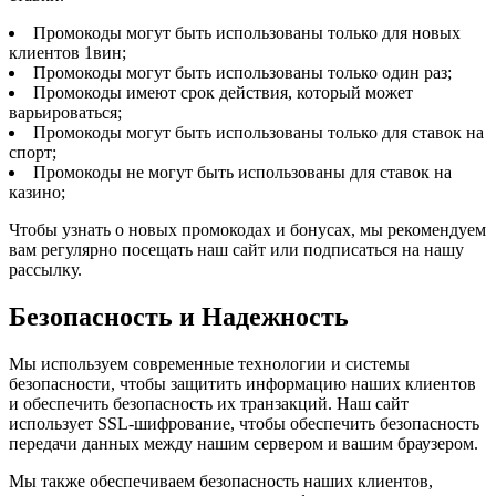
Промокоды могут быть использованы только для новых
клиентов 1вин;
Промокоды могут быть использованы только один раз;
Промокоды имеют срок действия, который может
варьироваться;
Промокоды могут быть использованы только для ставок на
спорт;
Промокоды не могут быть использованы для ставок на
казино;
Чтобы узнать о новых промокодах и бонусах, мы рекомендуем
вам регулярно посещать наш сайт или подписаться на нашу
рассылку.
Безопасность и Надежность
Мы используем современные технологии и системы
безопасности, чтобы защитить информацию наших клиентов
и обеспечить безопасность их транзакций. Наш сайт
использует SSL-шифрование, чтобы обеспечить безопасность
передачи данных между нашим сервером и вашим браузером.
Мы также обеспечиваем безопасность наших клиентов,