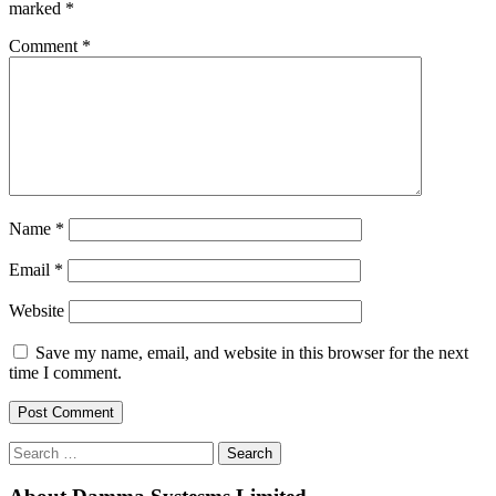
marked
*
Comment
*
Name
*
Email
*
Website
Save my name, email, and website in this browser for the next
time I comment.
Search
for: