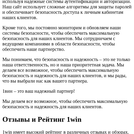
используя надежные системы аутентификации и авторизации.
Наш сайт использует сложные алгоритмы для защиты паролей
и обеспечивает безопасность доступа к личным кабинетам
наших клиентов.
Кроме того, мы постоянно мониторим и обновляем наши
системы безопасности, чтобы обеспечить максимальную
безопасность для наших клиентов. Мы сотрудничаем с
ведущими компаниями в области безопасности, чтобы
обеспечить наше партнерство.
Мы понимаем, что безопасность и надежность – это не только
наша ответственность, но и наша приоритетная задача. Мы
делаем все возможное, чтобы обеспечить максимальную
безопасность и надежность для наших клиентов, и мы рады,
что вы выбрали нас как вашего партнера.
1вин – это ваш надежный партнер!
Мы делаем все возможное, чтобы обеспечить максимальную
безопасность и надежность для наших клиентов.
Отзывы и Рейтинг 1win
1win имеет высокий рейтинг в различных отзывах и обзорах.