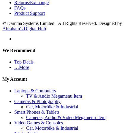
Returns/Exchange
FAQs
Product Support
© Damma Systems Limited - All Rights Reserved. Designed by
Abraham's Digital Hub
We Recommend
Top Deals
…More
My Account
Laptops & Computers
TV & Audio Megamenu Item
Cameras & Photography
Car, Motorbike & Industrial
Smart Phones & Tablets
Cameras, Audio & Video Megamenu Item
Video Games & Consoles
Car, Motorbike & Industrial