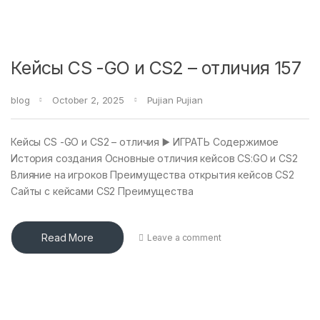
Кейсы CS -GO и CS2 – отличия 157
blog
October 2, 2025
Pujian Pujian
Кейсы CS -GO и CS2 – отличия ▶️ ИГРАТЬ Содержимое
История создания Основные отличия кейсов CS:GO и CS2
Влияние на игроков Преимущества открытия кейсов CS2
Сайты с кейсами CS2 Преимущества
Read More
Leave a comment