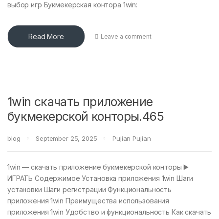
выбор игр Букмекерская контора 1win:
Read More
Leave a comment
1win скачать приложение
букмекерской конторы.465
blog
September 25, 2025
Pujian Pujian
1win — скачать приложение букмекерской конторы ▶️
ИГРАТЬ Содержимое Установка приложения 1win Шаги
установки Шаги регистрации Функциональность
приложения 1win Преимущества использования
приложения 1win Удобство и функциональность Как скачать