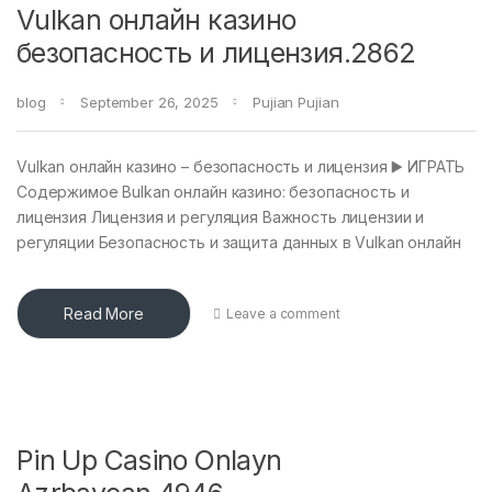
Vulkan онлайн казино
безопасность и лицензия.2862
blog
September 26, 2025
Pujian Pujian
Vulkan онлайн казино – безопасность и лицензия ▶️ ИГРАТЬ
Содержимое Вulkan онлайн казино: безопасность и
лицензия Лицензия и регуляция Важность лицензии и
регуляции Безопасность и защита данных в Vulkan онлайн
Read More
Leave a comment
Pin Up Casino Onlayn