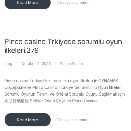
Read More
Leave a comment
Pinco casino Trkiyede sorumlu oyun
ilkeleri.379
blog
October 2, 2025
Pujian Pujian
Pinco casino Türkiye’de – sorumlu oyun ilkeleri ▶️ OYNAMAK
Содержимое Pinco Casino TÜrkiye’de: Sorumlu Oyun İlkeleri
Sorumlu Oyunun Tanımı ve Önemi Sorumlu Oyunu Sağlamak İçin
采取行动措施 Sağlam Oyun Çeşitleri Pinco Casino
Read More
Leave a comment