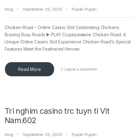
blog
September 25, 2025
Pujian Pujian
Chicken Road – Online Casino Slot Celebrating Chickens
Braving Busy Roads ▶️ PLAY Содержимое Chicken Road: A
Unique Online Casino Slot Experience Chicken Road’s Special
Features Meet the Feathered Heroes
Read More
Leave a comment
Tri nghim casino trc tuyn ti Vit
Nam.602
blog
September 25, 2025
Pujian Pujian