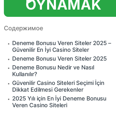
OYNAMAK
Содержимое
Deneme Bonusu Veren Siteler 2025 –
Güvenilir En İyi Casino Siteler
Deneme Bonusu Veren Siteler 2025
Deneme Bonusu Nedir ve Nasıl
Kullanılır?
Güvenilir Casino Siteleri Seçimi İçin
Dikkat Edilmesi Gerekenler
2025 Yılı için En İyi Deneme Bonusu
Veren Casino Siteleri