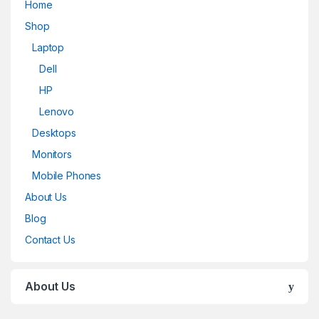
Home
Shop
Laptop
Dell
HP
Lenovo
Desktops
Monitors
Mobile Phones
About Us
Blog
Contact Us
About Us