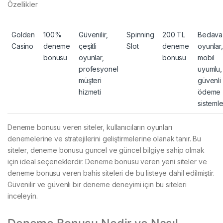
Özellikler
Golden
100%
Güvenilir,
Spinning
200 TL
Bedava
Casino
deneme
çeşitli
Slot
deneme
oyunlar,
bonusu
oyunlar,
bonusu
mobil
profesyonel
uyumlu,
müşteri
güvenli
hizmeti
ödeme
sistemle
Deneme bonusu veren siteler, kullanıcıların oyunları
denemelerine ve stratejilerini geliştirmelerine olanak tanır. Bu
siteler, deneme bonusu guncel ve güncel bilgiye sahip olmak
için ideal seçeneklerdir. Deneme bonusu veren yeni siteler ve
deneme bonusu veren bahis siteleri de bu listeye dahil edilmiştir.
Güvenilir ve güvenli bir deneme deneyimi için bu siteleri
inceleyin.