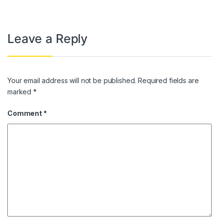
Leave a Reply
Your email address will not be published.
Required fields are
marked
*
Comment
*