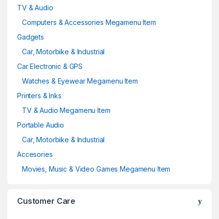
TV & Audio
Computers & Accessories Megamenu Item
Gadgets
Car, Motorbike & Industrial
Car Electronic & GPS
Watches & Eyewear Megamenu Item
Printers & Inks
TV & Audio Megamenu Item
Portable Audio
Car, Motorbike & Industrial
Accesories
Movies, Music & Video Games Megamenu Item
Customer Care