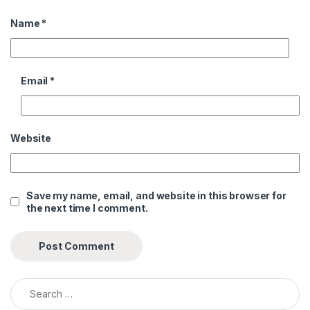
Name
*
Email
*
Website
Save my name, email, and website in this browser for
the next time I comment.
Search for: