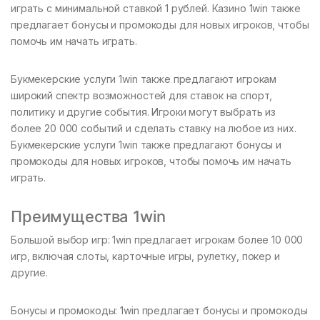
играть с минимальной ставкой 1 рублей. Казино 1win также
предлагает бонусы и промокоды для новых игроков, чтобы
помочь им начать играть.
Букмекерские услуги 1win также предлагают игрокам
широкий спектр возможностей для ставок на спорт,
политику и другие события. Игроки могут выбрать из
более 20 000 событий и сделать ставку на любое из них.
Букмекерские услуги 1win также предлагают бонусы и
промокоды для новых игроков, чтобы помочь им начать
играть.
Преимущества 1win
Большой выбор игр: 1win предлагает игрокам более 10 000
игр, включая слоты, карточные игры, рулетку, покер и
другие.
Бонусы и промокоды: 1win предлагает бонусы и промокоды