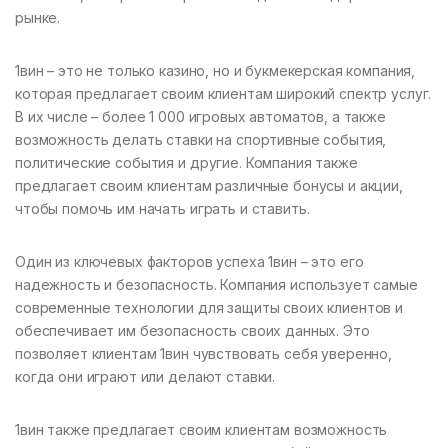
рынке.
1вин – это не только казино, но и букмекерская компания,
которая предлагает своим клиентам широкий спектр услуг.
В их числе – более 1 000 игровых автоматов, а также
возможность делать ставки на спортивные события,
политические события и другие. Компания также
предлагает своим клиентам различные бонусы и акции,
чтобы помочь им начать играть и ставить.
Один из ключевых факторов успеха 1вин – это его
надежность и безопасность. Компания использует самые
современные технологии для защиты своих клиентов и
обеспечивает им безопасность своих данных. Это
позволяет клиентам 1вин чувствовать себя уверенно,
когда они играют или делают ставки.
1вин также предлагает своим клиентам возможность