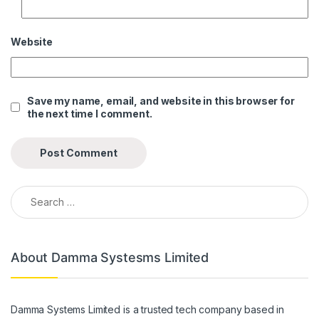
Website
Save my name, email, and website in this browser for
the next time I comment.
Search for:
About Damma Systesms Limited
Damma Systems Limited is a trusted tech company based in