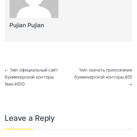
Pujian Pujian
Post navigation
←
1win официальный сайт
1win скачать приложение
букмекерской конторы
букмекерской конторы.465
1вин.4650
→
Leave a Reply