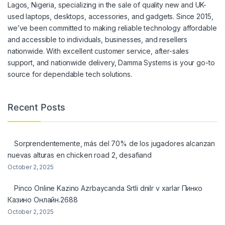
Lagos, Nigeria, specializing in the sale of quality new and UK-
used laptops, desktops, accessories, and gadgets. Since 2015,
we’ve been committed to making reliable technology affordable
and accessible to individuals, businesses, and resellers
nationwide. With excellent customer service, after-sales
support, and nationwide delivery, Damma Systems is your go-to
source for dependable tech solutions.
Recent Posts
Sorprendentemente, más del 70% de los jugadores alcanzan
nuevas alturas en chicken road 2, desafiand
October 2, 2025
Pinco Online Kazino Azrbaycanda Srtli dnilr v xarlar Пинко
Казино Онлайн.2688
October 2, 2025