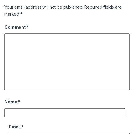
Your email address will not be published.
Required fields are
marked
*
Comment
*
Name
*
Email
*