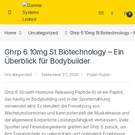
Skip to navigation
Skip to content
0
Home
Uncategorized
Ghrp 6 10mg St Biotechnology – E
Ghrp 6 10mg St Biotechnology – Ein
Überblick für Bodybuilder
Uncategorized
September 27, 2025
Pujian Pujian
Ghrp 6 (Growth Hormone Releasing Peptide 6) ist ein Peptid,
das häufig im Bodybuilding und in der Sporternährung
verwendet wird. Es stimuliert die Freisetzung von
Wachstumshormonen und kann potenziell die Muskelmasse und
die allgemeine körperliche Leistungsfähigkeit verbessern. Viele
Sportler und Fitnessbegeisterte greifen auf Ghrp 6 zurück, um
ihre Trainingsziele zu unterstützen und optimalere Ergebnisse