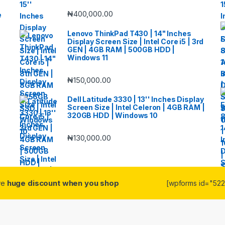
₦
400,000.00
e
Lenovo ThinkPad T430 | 14" Inches
Display Screen Size | Intel Core i5 | 3rd
GEN | 4GB RAM | 500GB HDD |
Windows 11
₦
150,000.00
Dell Latitude 3330 | 13'' Inches Display
Screen Size | Intel Celeron | 4GB RAM |
320GB HDD | Windows 10
₦
130,000.00
ive
huge discount when you shop
[wpforms id="5223