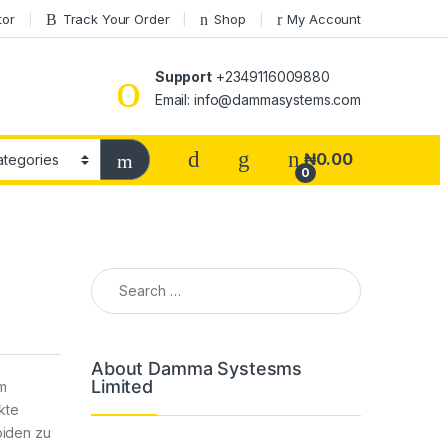
tor
Track Your Order
Shop
My Account
Support
+2349116009880
Email: info@dammasystems.com
₦
0.00
0
Search for:
About Damma Systesms
Limited
em
kte
oiden zu