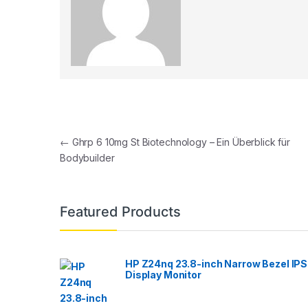
Post navigation
←
Ghrp 6 10mg St Biotechnology – Ein Überblick für
Bodybuilder
Featured Products
HP Z24nq 23.8-inch Narrow Bezel IPS
Display Monitor