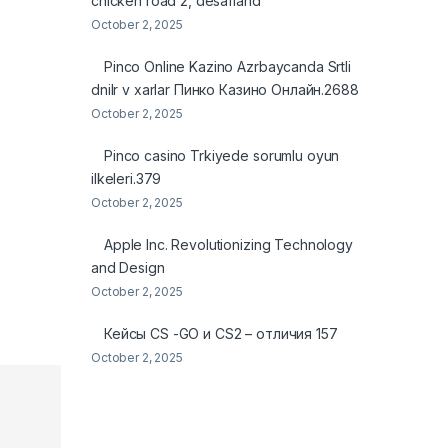
chicken road 2, desafiand
October 2, 2025
Pinco Online Kazino Azrbaycanda Srtli
dnilr v xarlar Пинко Казино Онлайн.2688
October 2, 2025
Pinco casino Trkiyede sorumlu oyun
ilkeleri.379
October 2, 2025
Apple Inc. Revolutionizing Technology
and Design
October 2, 2025
Кейсы CS -GO и CS2 – отличия 157
October 2, 2025