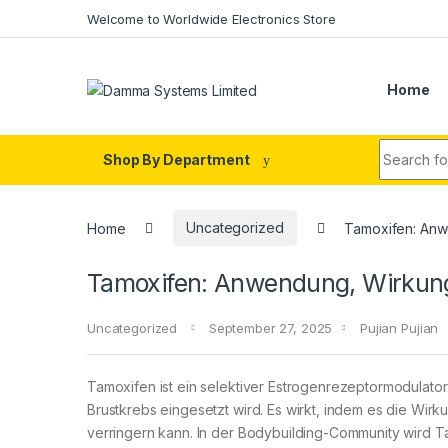
Skip to navigation
Skip to content
Welcome to Worldwide Electronics Store
Home
Search fo
Shop By Department
Home
Uncategorized
Tamoxifen: Anw
Tamoxifen: Anwendung, Wirkung
Uncategorized
September 27, 2025
Pujian Pujian
Tamoxifen ist ein selektiver Estrogenrezeptormodulat
Brustkrebs eingesetzt wird. Es wirkt, indem es die Wir
verringern kann. In der Bodybuilding-Community wird 