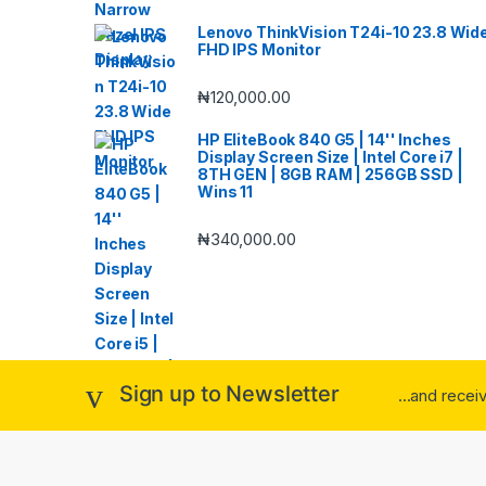
Lenovo ThinkVision T24i-10 23.8 Wid
FHD IPS Monitor
₦
120,000.00
HP EliteBook 840 G5 | 14'' Inches
Display Screen Size | Intel Core i7 |
8TH GEN | 8GB RAM | 256GB SSD |
Wins 11
₦
340,000.00
Sign up to Newsletter
...and rece